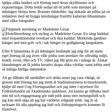
hjälpa olika butiker och företag med deras skyltfönster och
exponeringar. Detta ledde sedan till ett jobb som inredare på
tidningen Sköna hem, Bonnier tidskrifter. Jag älskade att jobba på en
redaktion med att bygga inredningar framför kameran tillsammans
med olika fotografer.
Efter 8 fantastiska år på tidningen beslutade jag mig för att starta
eget företag då jag även ville jobba som inredare för offentlig miljö,
hotell, event, film och TV, vilket jag fått göra nu i många år. Älskar
blandningen att få jobba kreativt skapa olika världar, samt jobba med
så många härliga människor.
Att ge tillbaks till samhället och stötta anser jag vara viktigt, så
genom mitt företag har jag inrett åt Stadsmissionens kvinnoboende,
hjälpt till med Ung Företagsamhet och jag sitter i styrelsen för
Födelsefonden på Akademiska sjukhuset. Att kunna ge tillbaka med
min tid och engagemang gör mitt jobb ännu mer meningsfullt och
jag kan stolt säga att jag har världens roligaste jobb. Jag är så
tacksam för alla uppdrag jag haft och förhoppningsvis kommer få
framöver.